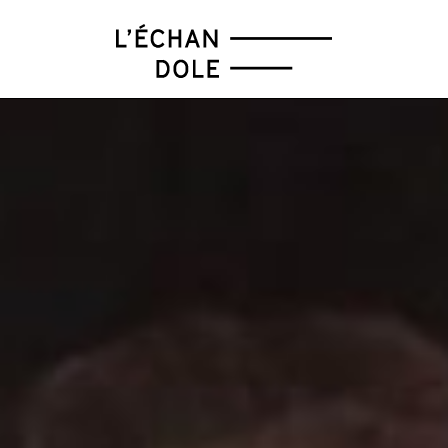
FÉV
MAR
AVR
MAI